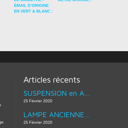
ÉMAIL D’ORIGINE
EN VERT & BLANC :
Articles récents
SUSPENSION en ACIER BROSSÉ LAMPE ABAT JOUR DESIGN équipé douille E27 :
25 Février 2020
e
LAMPE ANCIENNE - APPLIQUE MURALE COL DE CYGNE :
ge.
25 Février 2020