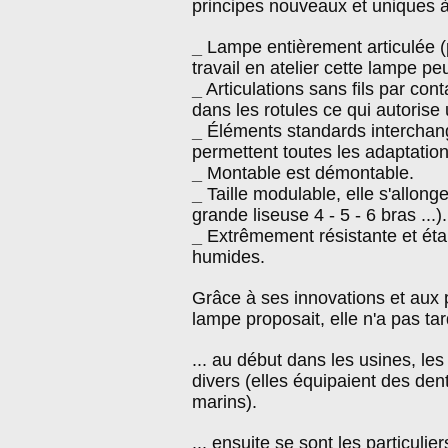
principes nouveaux et uniques 
_
Lampe entièrement articulée (p
travail en atelier cette lampe peu
_
Articulations sans fils par conta
dans les rotules ce qui autoris
_
Éléments standards interchange
permettent toutes les adaptation
_
Montable est démontable.
_
Taille modulable, elle s'allong
grande liseuse 4 - 5 - 6 bras ...).
_
Extrêmement résistante et ét
humides.
Grâce à ses innovations et aux 
lampe proposait, elle n'a pas tar
... au début dans les usines, le
divers (elles équipaient des de
marins).
... ensuite se sont les particuli