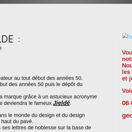
LDE :
n
Vou
not
No
les
ateur au tout début des années 50.
et 
ébut des années 50 puis le dépôt du
Voi
 la marque grâce à un astucieux acronyme
06 
Jieldé
i deviendra le fameux
.
ge
ans le monde du design et du design
le haut du pavé.
 ses lettres de noblesse sur la base de