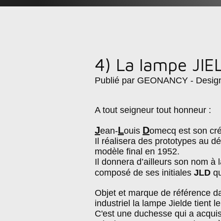
4) La lampe JIE
Publié par GEONANCY - Desig
A tout seigneur tout honneur :
J
L
D
ean-
ouis
omecq est son cré
Il réalisera des prototypes au d
modèle final en 1952.
Il donnera d’ailleurs son nom à
composé de ses initiales
JLD
qu
Objet et marque de référence d
industriel la lampe Jielde tient 
C'est une duchesse qui a acquis