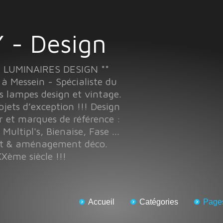
 - Design
T LUMINAIRES DESIGN **
Messein - Spécialiste du
s lampes design et vintage.
objets d’exception !!! Design
r et marques de référence :
 Multipl's, Bienaise, Fase ...
nt & aménagement déco.
Xème siècle !!!
Accueil
Catégories
Page