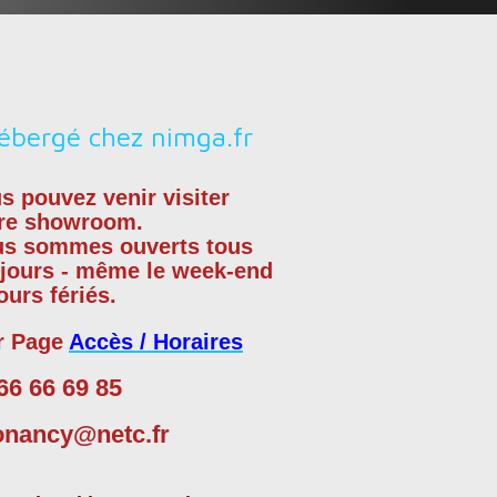
s pouvez venir visiter
re showroom.
us sommes
ouverts tous
 jours - même le week-end
jours fériés.
r Page
Accès / Horaires
66 66 69 85
onancy@netc.fr