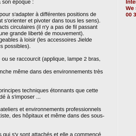
à son époque :
Int
We 
our s'adapter à différentes positions de
00 3
t s'orienter et pivoter dans tous les sens).
cts circulaires (il n'y a pas de fil passant
e une grande liberté de mouvement).
ables à loisir (les accessoires Jielde
s possibles).
e ou se raccourcit (applique, lampe 2 bras,
anche même dans des environnements très
principes techniques étonnants que cette
dé à s'imposer ...
s ateliers et environnements professionnels
ntiste, des hôpitaux et même dans des sous-
ers qui s'y sont attachés et elle a commencé