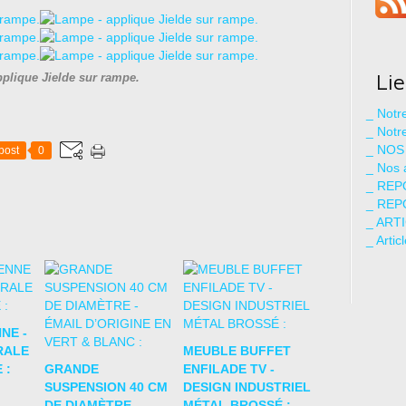
Li
plique Jielde sur rampe.
_ Not
_ Notr
_ NOS
post
0
_ Nos 
_ REP
_ REP
_ ART
_ Artic
NE -
RALE
MEUBLE BUFFET
 :
GRANDE
ENFILADE TV -
SUSPENSION 40 CM
DESIGN INDUSTRIEL
DE DIAMÈTRE -
MÉTAL BROSSÉ :