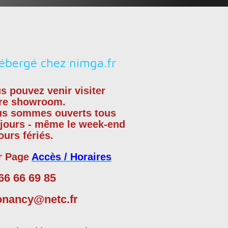
s pouvez venir visiter
re showroom.
us sommes
ouverts tous
 jours - même le week-end
jours fériés.
r Page
Accès / Horaires
66 66 69 85
onancy@netc.fr