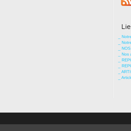
Li
_ Not
_ Notr
_ NOS
_ Nos 
_ REP
_ REP
_ ART
_ Artic