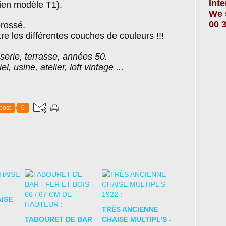
Int
ien modèle T1).
We 
00 3
brossé.
re les différentes couches de couleurs !!!
asserie, terrasse, années 50.
l, usine, atelier, loft vintage ...
post
0
ISE
TRÈS ANCIENNE
TABOURET DE BAR
CHAISE MULTIPL'S -