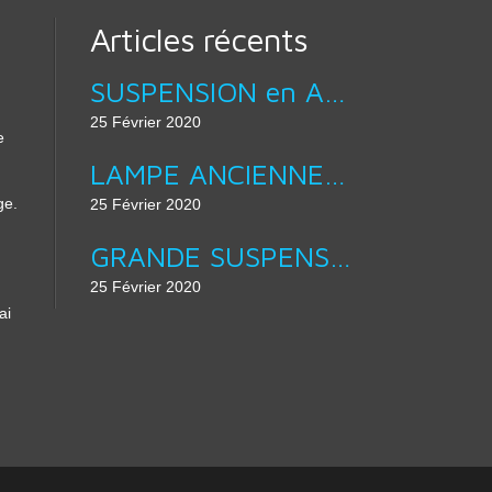
Articles récents
SUSPENSION en ACIER BROSSÉ LAMPE ABAT JOUR DESIGN équipé douille E27 :
25 Février 2020
e
LAMPE ANCIENNE - APPLIQUE MURALE COL DE CYGNE :
ge.
25 Février 2020
GRANDE SUSPENSION 40 CM DE DIAMÈTRE - ÉMAIL D’ORIGINE EN VERT & BLANC :
25 Février 2020
ai