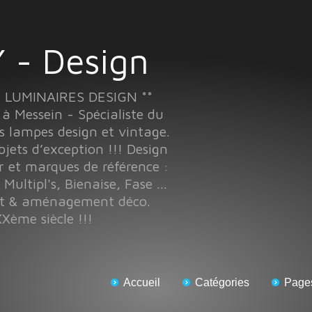
 - Design
T LUMINAIRES DESIGN **
Messein - Spécialiste du
s lampes design et vintage.
objets d’exception !!! Design
r et marques de référence :
 Multipl's, Bienaise, Fase ...
nt & aménagement déco.
Xème siècle !!!
Accueil
Catégories
Page