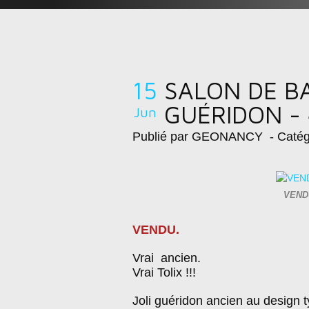
15
SALON DE BA
GUÉRIDON - 
Jun
Publié par GEONANCY
- Catég
VENDU
VENDU.
Vrai ancien.
Vrai Tolix !!!
Joli guéridon ancien au design t