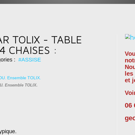
R TOLIX - TABLE
4 CHAISES :
Vou
ories :
#ASSISE
not
No
les
et 
. Ensemble TOLIX.
Voi
06 
ge
ypique.