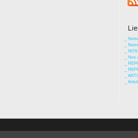
Li
_ Not
_ Notr
_ NOS
_ Nos 
_ REP
_ REP
_ ART
_ Artic