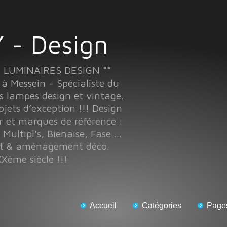
 - Design
T LUMINAIRES DESIGN **
Messein - Spécialiste du
s lampes design et vintage.
objets d’exception !!! Design
r et marques de référence :
 Multipl's, Bienaise, Fase ...
nt & aménagement déco.
Xème siècle !!!
Accueil
Catégories
Page