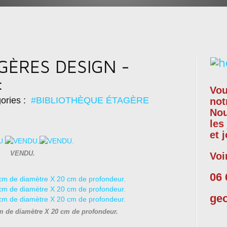
GÈRES DESIGN -
:
Vou
ories :
#BIBLIOTHÈQUE ÉTAGÈRE
not
No
les
et 
VENDU.
Voi
06 
ge
m de diamètre X 20 cm de profondeur.