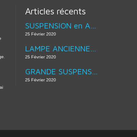
Articles récents
SUSPENSION en ACIER BROSSÉ LAMPE ABAT JOUR DESIGN équipé douille E27 :
25 Février 2020
e
LAMPE ANCIENNE - APPLIQUE MURALE COL DE CYGNE :
ge.
25 Février 2020
GRANDE SUSPENSION 40 CM DE DIAMÈTRE - ÉMAIL D’ORIGINE EN VERT & BLANC :
25 Février 2020
ai