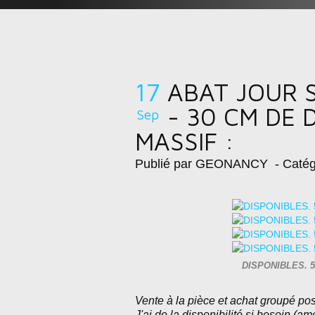
17
ABAT JOUR 
- 30 CM DE 
Sep
MASSIF :
Publié par GEONANCY
- Catég
DISPONIBLES. 50
Vente à la pièce et achat groupé pos
J'ai de la disponibilité si besoin (
amé