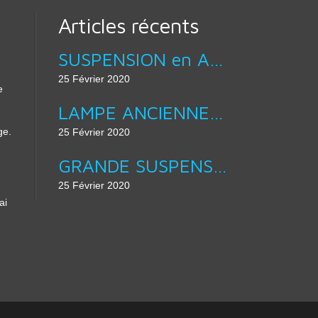
Articles récents
SUSPENSION en ACIER BROSSÉ LAMPE ABAT JOUR DESIGN équipé douille E27 :
25 Février 2020
e
LAMPE ANCIENNE - APPLIQUE MURALE COL DE CYGNE :
ge.
25 Février 2020
GRANDE SUSPENSION 40 CM DE DIAMÈTRE - ÉMAIL D’ORIGINE EN VERT & BLANC :
25 Février 2020
ai