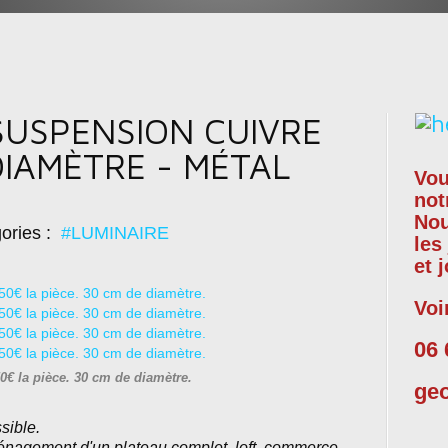
SUSPENSION CUIVRE
DIAMÈTRE - MÉTAL
Vou
not
No
ories :
#LUMINAIRE
les
et 
Voi
06 
€ la pièce. 30 cm de diamètre.
ge
sible.
nagement d'un plateau complet, loft,
commerce,