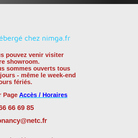
s pouvez venir visiter
re showroom.
us sommes
ouverts tous
 jours - même le week-end
jours fériés.
r Page
Accès / Horaires
66 66 69 85
onancy@netc.fr