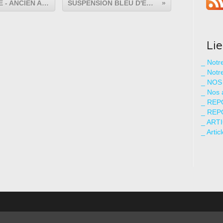
SUSPENSION 35 CM DE DIAMÈTRE - ANCIEN ABAT JOUR USINE - ÉMAIL NOIR ET BLANC :
SUSPENSION BLEU D'EAU - 31 CM DE DIAMÈTRE :
Li
_ Not
_ Notr
_ NOS
_ Nos 
_ REP
_ REP
_ ART
_ Artic