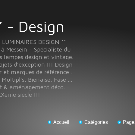
 - Design
T LUMINAIRES DESIGN **
Messein - Spécialiste du
s lampes design et vintage.
objets d’exception !!! Design
r et marques de référence :
 Multipl's, Bienaise, Fase ...
nt & aménagement déco.
Xème siècle !!!
Accueil
Catégories
Page