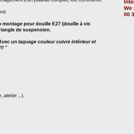
Int
We 
nt.
00 3
 montage pour douille E27 (douille à vis
riangle de suspension.
Avec un laquage couleur cuivre intérieur et
!!!
”
atelier ...).