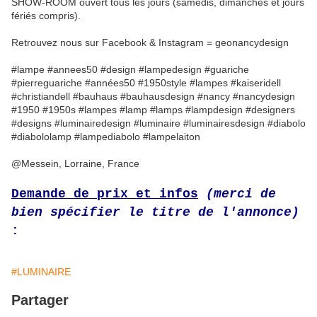
SHOW-ROOM ouvert tous les jours (samedis, dimanches et jours
fériés compris).
Retrouvez nous sur Facebook & Instagram = geonancydesign
#lampe #annees50 #design #lampedesign #guariche
#pierreguariche #années50 #1950style #lampes #kaiseridell
#christiandell #bauhaus #bauhausdesign #nancy #nancydesign
#1950 #1950s #lampes #lamp #lamps #lampdesign #designers
#designs #luminairedesign #luminaire #luminairesdesign #diabolo
#diabololamp #lampediabolo #lampelaiton
@Messein, Lorraine, France
Demande de prix et infos
(merci de
bien spécifier le titre de l'annonce)
:
#LUMINAIRE
Partager