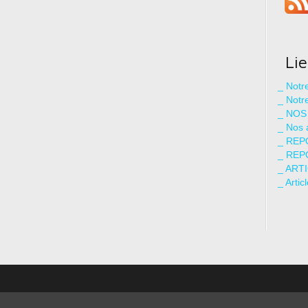
Li
_ Not
_ Notr
_ NOS
_ Nos 
_ REP
_ REP
_ ART
_ Artic