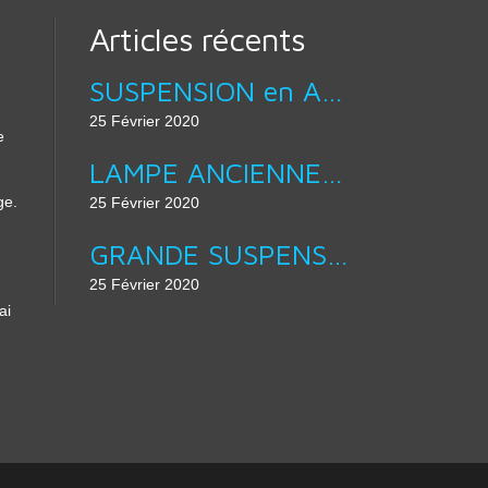
Articles récents
SUSPENSION en ACIER BROSSÉ LAMPE ABAT JOUR DESIGN équipé douille E27 :
25 Février 2020
e
LAMPE ANCIENNE - APPLIQUE MURALE COL DE CYGNE :
ge.
25 Février 2020
GRANDE SUSPENSION 40 CM DE DIAMÈTRE - ÉMAIL D’ORIGINE EN VERT & BLANC :
25 Février 2020
ai