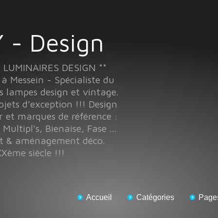
 - Design
T LUMINAIRES DESIGN **
Messein - Spécialiste du
s lampes design et vintage.
objets d’exception !!! Design
r et marques de référence :
 Multipl's, Bienaise, Fase ...
nt & aménagement déco.
Xème siècle !!!
Accueil
Catégories
Page