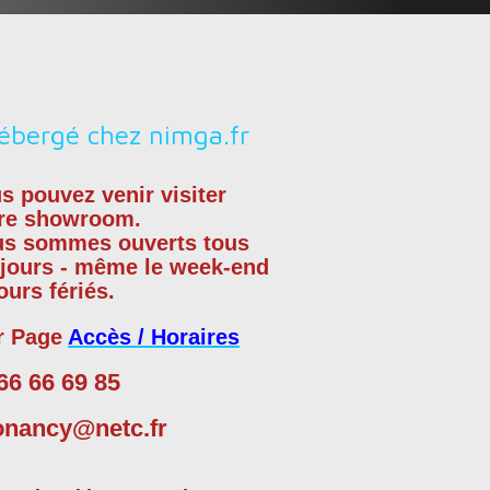
s pouvez venir visiter
re showroom.
us sommes
ouverts tous
 jours - même le week-end
jours fériés.
r Page
Accès / Horaires
66 66 69 85
onancy@netc.fr