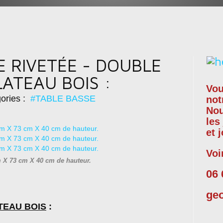
E RIVETÉE - DOUBLE
ATEAU BOIS :
Vou
ories :
#TABLE BASSE
not
No
les
et 
Voi
X 73 cm X 40 cm de hauteur.
06 
ge
TEAU BOIS
: