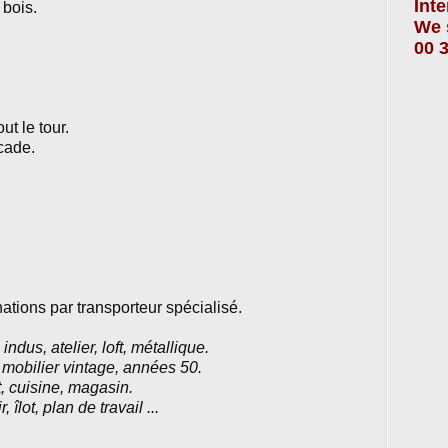
Int
 bois.
We 
00 3
ut le tour.
cade.
ations par transporteur spécialisé.
indus, atelier, loft, métallique.
 mobilier vintage, années 50.
t, cuisine, magasin.
 îlot, plan de travail ...