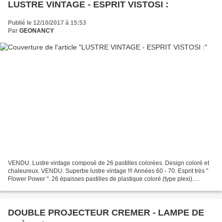
LUSTRE VINTAGE - ESPRIT VISTOSI :
Publié le 12/10/2017 à 15:53
Par
GEONANCY
VENDU. Lustre vintage composé de 26 pastilles colorées. Design coloré et
chaleureux. VENDU. Superbe lustre vintage !!! Années 60 - 70. Esprit très "
Flower Power ". 26 épaisses pastilles de plastique coloré (type plexi).
Nuances de rouge, jaune et violet....
DOUBLE PROJECTEUR CREMER - LAMPE DE