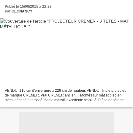
Publié le 15/06/2015 à 22:29
Par
GEONANCY
VENDU. 116 cm d'envergure x 229 cm de hauteur. VENDU. Triple projecteur
de marque CREMER. Vrai CREMER ancien !!! Montés sur mât et pied en
métal décapé et brossé. Socle massif, excellente stabilité. Pièce entièrement
ré-électrifiée en 220 Volts, fonctionne...