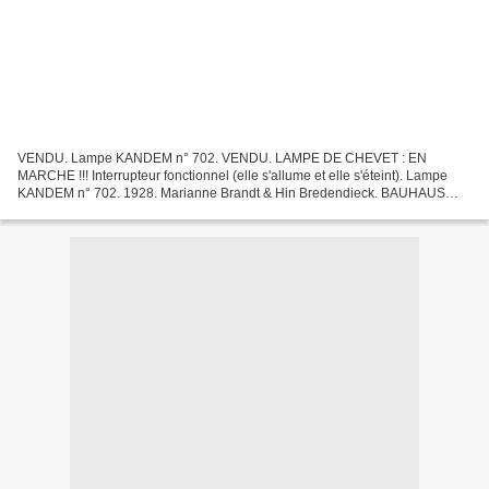
VENDU. Lampe KANDEM n° 702. VENDU. LAMPE DE CHEVET : EN
MARCHE !!! Interrupteur fonctionnel (elle s'allume et elle s'éteint). Lampe
KANDEM n° 702. 1928. Marianne Brandt & Hin Bredendieck. BAUHAUS
(courant artistique). Tête articulée et orientable. Tôle...