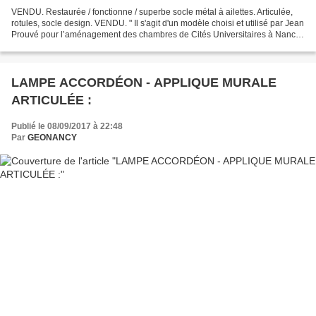
VENDU. Restaurée / fonctionne / superbe socle métal à ailettes. Articulée,
rotules, socle design. VENDU. " Il s'agit d'un modèle choisi et utilisé par Jean
Prouvé pour l’aménagement des chambres de Cités Universitaires à Nancy.
" LAMPE HOUILLON / "PROUVÉ"...
LAMPE ACCORDÉON - APPLIQUE MURALE
ARTICULÉE :
Publié le 08/09/2017 à 22:48
Par
GEONANCY