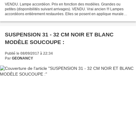
VENDU. Lampe accordéon. Prix en fonction des modèles. Grandes ou
petites (disponibilités suivant arrivages). VENDU. Vrai ancien !!! Lampes
accordéons entièrement restaurées. Elles se posent en applique murale
(envisageable en plafonnier). Elles sont articulées....
SUSPENSION 31 - 32 CM NOIR ET BLANC
MODÈLE SOUCOUPE :
Publié le 08/09/2017 à 22:34
Par
GEONANCY