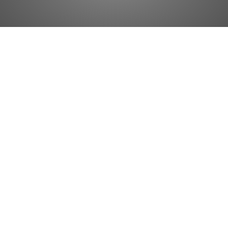
ANCIENNES CHAISES EN BOIS - DANS L'ESPRIT JEAN PROUVÉ / PIERRE JEANNERET / CHARLOTTE PERRIAND :
EXCEPTIONNELLE TABLE BASSE ENTIÈREMENT RIVETÉE :
MEUBLE BUFFET ENFILADE TV - DESIGN INDUSTRIEL MÉTAL BROSSÉ :