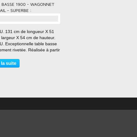
E BASSE 1900 - WAGONNET
AIL - SUPERBE :
. 131 cm de longueur X 51
 largeur X 54 cm de hauteur.
. Exceptionnelle table basse
ement rivetée. Réalisée à partir
ancien wagonnet de mine.
décapé & brossé en intégral.
 la suite
u en bois massif - chêne
 !! Superbe...