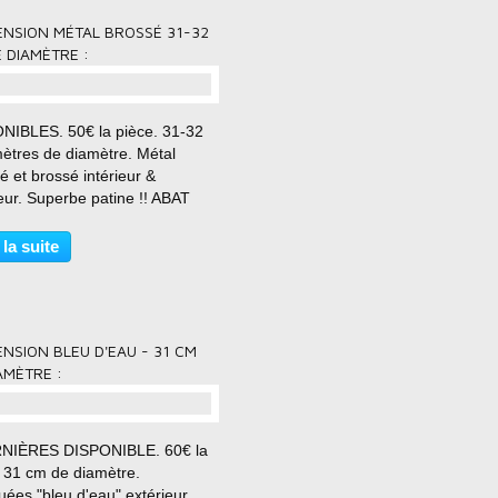
ENSION MÉTAL BROSSÉ 31-32
 DIAMÈTRE :
NIBLES. 50€ la pièce. 31-32
mètres de diamètre. Métal
 et brossé intérieur &
eur. Superbe patine !! ABAT
 - MODÈLE SOUCOUPE -
 BROSSÉ : Vente à la pièce et
 la suite
groupé possible. J'ai de la
ibilité si besoin (séries,...
NSION BLEU D'EAU - 31 CM
AMÈTRE :
NIÈRES DISPONIBLE. 60€ la
. 31 cm de diamètre.
ées "bleu d'eau" extérieur.