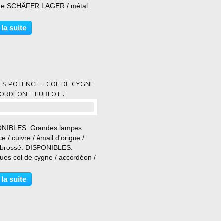
e SCHÄFER LAGER / métal
é !! Boites SCHÄFER LAGER !!!
décapé et brossé en intégral.
 la suite
be aspect patiné du métal.
sont solides...
ES POTENCE - COL DE CYGNE
ORDÉON - HUBLOT :
NIBLES. Grandes lampes
e / cuivre / émail d'origne /
 brossé. DISPONIBLES.
ues col de cygne / accordéon /
t. LUMINAIRES ANCIENS :
s datant des années 20 aux
 la suite
 50. Appliques industrielles,
 d'usine ou d'atelier...