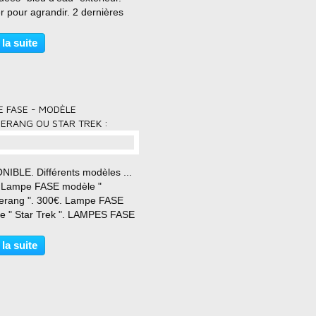
r pour agrandir. 2 dernières
nibles : Chaque pièce sera
 avec son montage pour douille
 la suite
ouille à vis neuve standard) +
le de suspension....
 FASE - MODÈLE
ERANG OU STAR TREK :
NIBLE. Différents modèles ...
 Lampe FASE modèle "
rang ". 300€. Lampe FASE
e " Star Trek ". LAMPES FASE
férents modèles de lampes FASE
isponibles et visibles au show-
 la suite
Vrai ancien / Vrai FASE. Elles
onnent et...