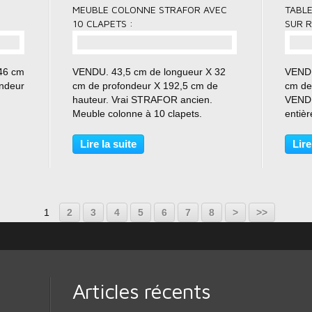
MEUBLE COLONNE STRAFOR AVEC
TABL
10 CLAPETS :
SUR R
46 cm
VENDU. 43,5 cm de longueur X 32
VENDU
ondeur
cm de profondeur X 192,5 cm de
cm de
hauteur. Vrai STRAFOR ancien.
VENDU
Meuble colonne à 10 clapets.
entièr
uble
VENDU. Métal décapé et brossé.
d'un 
Superbe aspect patiné du métal. Vrai
Métal 
Lire la suite
Lire
Design
STRAFOR ancien. Meuble de métier.
Platea
Colonne avec 10 clapets. Modèle...
ancien
1
2
3
4
5
6
7
8
>
>>
Articles récents