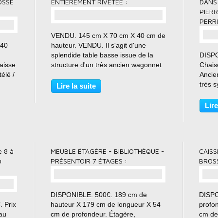
OSSÉ
ENTIÈREMENT RIVETÉE :
DANS 
PIER
PERRI
VENDU. 145 cm X 70 cm X 40 cm de
 40
hauteur. VENDU. Il s'agit d'une
splendide table basse issue de la
DISPO
aisse
structure d'un très ancien wagonnet
Chaise
élé /
de mine. Elle est entièrement rivetée
Ancie
0 cm
!! Acier décapé et brossé en
très s
Lire la suite
r X
intégralité de la pièce. 145 cm de
Jean 
s
longueur X 70...
Charlo
Lire
Dimen
largeu
 8 à
MEUBLE ÉTAGÈRE - BIBLIOTHÈQUE -
CAISS
u
PRÉSENTOIR 7 ÉTAGES :
BROSS
DISPONIBLE. 500€. 189 cm de
DISPO
 Prix
hauteur X 179 cm de longueur X 54
profo
eau
cm de profondeur. Étagère,
cm de 