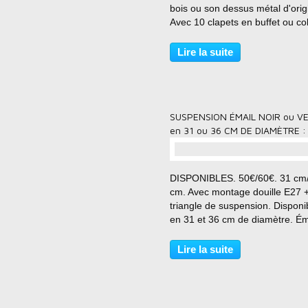
bois ou son dessus métal d'orig
Avec 10 clapets en buffet ou c
(modèles 8 clapets également
disponibles). Acier décapé & br
Lire la suite
en intégral. Extérieur et intérieu
chaque...
SUSPENSION ÉMAIL NOIR ou V
en 31 ou 36 CM DE DIAMÈTRE :
DISPONIBLES. 50€/60€. 31 cm
cm. Avec montage douille E27 
triangle de suspension. Disponi
en 31 et 36 cm de diamètre. Ém
d'origine en noir et blanc.
Disponibles en 31 et 36 cm de
Lire la suite
diamètre. Émail d'origine en ver
blanc. " Chaque pièce sera...