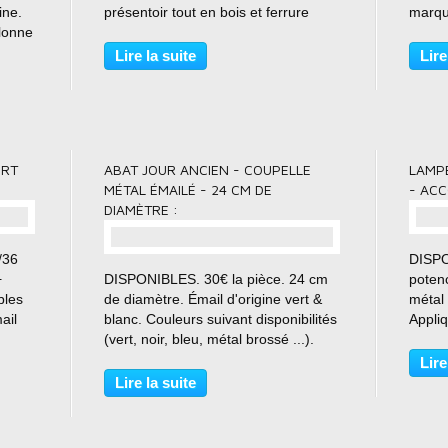
ine.
présentoir tout en bois et ferrure
marqu
olonne
ancienne sur le dessus. Bibliothèque,
bross
meuble de présentation. 7 étages.
Acier 
Lire la suite
Lire
ossé
Chaque étage est amovible si besoin
Super
r de
d'agrandir l'espace...
Elles 
ERT
ABAT JOUR ANCIEN - COUPELLE
LAMP
MÉTAL ÉMAILÉ - 24 CM DE
- ACC
DIAMÈTRE :
/36
DISPO
+
DISPONIBLES. 30€ la pièce. 24 cm
potenc
bles
de diamètre. Émail d'origine vert &
métal
ail
blanc. Couleurs suivant disponibilités
Appliq
(vert, noir, bleu, métal brossé ...).
hublo
Vrai ancien - livré avec sa douille
Lampe
Lire
t et
neuve !! Anciennes coupelles
années
Lire la suite
d'usine. 24 cm de diamètre. Elles
lampes
sont émaillées...