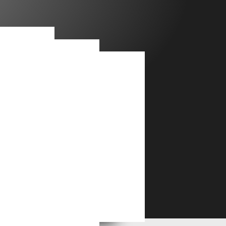
BUFFET STRAFOR / RONEO - De 8 à 15 CLAPETS - PLATEAU BOIS ou MÉTAL :
MEUBLE ÉTAGÈRE - BIBLIOTHÈQUE - PRÉSENTOIR 7 ÉTAGES :