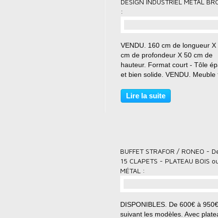
DESIGN INDUSTRIEL MÉTAL BR
:
VENDU. 160 cm de longueur X
cm de profondeur X 50 cm de
hauteur. Format court - Tôle ép
et bien solide. VENDU. Meuble t
buffet bas. Format court en 16
longueur X 40 cm de profondeu
Lire la suite
50 cm de hauteur. Idéal pour le
petits espaces. Finition...
BUFFET STRAFOR / RONEO - De
15 CLAPETS - PLATEAU BOIS o
MÉTAL :
DISPONIBLES. De 600€ à 950€.
suivant les modèles. Avec plat