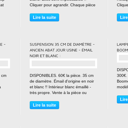
hat
Cliquer pour agrandir. Chaque pièce
Clique
sera livrée avec son montage pour
dispo
douille E27 (douille à vis neuve
livrée
Lire la suite
Lire
plet,
standard) + triangle de suspension. “
E27 (d
Vrai ancien....
triang
E -
SUSPENSION 35 CM DE DIAMÈTRE -
LAMPE
ANCIEN ABAT JOUR USINE - ÉMAIL
BOOM
NOIR ET BLANC :
DISPO
0 cm
DISPONIBLES. 60€ la pièce. 35 cm
300€.
de diamètre. Émail d'origine en noir
Boome
a
et blanc !! Intérieur blanc émaillé -
modèl
très propre. Vente à la pièce ou
: Dif
plet,
achat groupé possible. J'ai de la
sont d
Lire
, bar,
disponibilité si besoin -
room. 
Lire la suite
aménagement d'un plateau complet,
foncti
loft, commerce,...