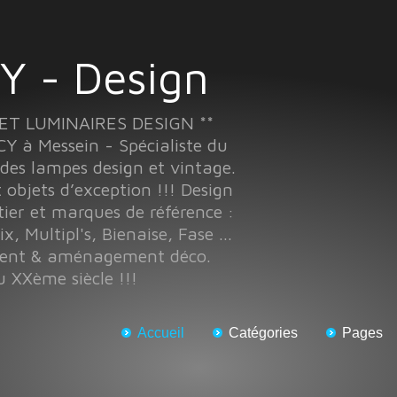
Y - Design
 ET LUMINAIRES DESIGN **
 à Messein - Spécialiste du
 des lampes design et vintage.
t objets d’exception !!! Design
tier et marques de référence :
x, Multipl's, Bienaise, Fase ...
ment & aménagement déco.
 XXème siècle !!!
Accueil
Catégories
Pages