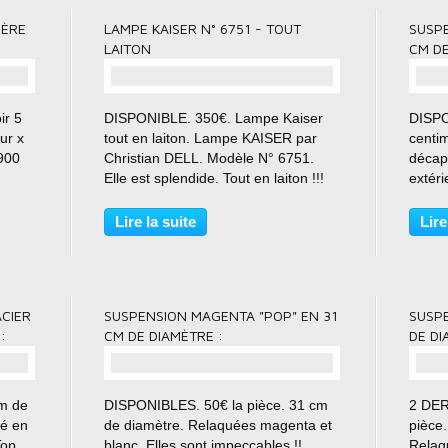
IÈRE
LAMPE KAISER N° 6751 - TOUT
SUSP
LAITON
CM DE
ir 5
DISPONIBLE. 350€. Lampe Kaiser
DISPO
ur x
tout en laiton. Lampe KAISER par
centi
900
Christian DELL. Modèle N° 6751.
décapé
Elle est splendide. Tout en laiton !!!
extéri
La tête et le bras sont articulés et
JOUR
orientables. Prix = 350€. Envoi
MÉTAL
Lire la suite
Lire
 issu
possible. (La petite lampe bleue
achat 
visible sur la...
dispon
ACIER
SUSPENSION MAGENTA "POP" EN 31
SUSPE
:
CM DE DIAMÈTRE :
DE DI
m de
DISPONIBLES. 50€ la pièce. 31 cm
2 DER
sé en
de diamètre. Relaquées magenta et
pièce
Top
blanc. Elles sont impeccables !!
Relaqu