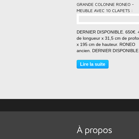
GRANDE COLONNE RONEO -
MEUBLE AVEC 10 CLAPETS :
DERNIER DISPONIBLE. 650€. 
de longueur x 31,5 cm de prof
x 195 cm de hauteur. RONEO
ancien. DERNIER DISPONIBLE
DANS CE FORMAT : Ancien me
métallique avec 10 clapets.
Lire la suite
Élégantes poignées "bouton". 
typique de la marque Roneo.
Modèle...
À propos