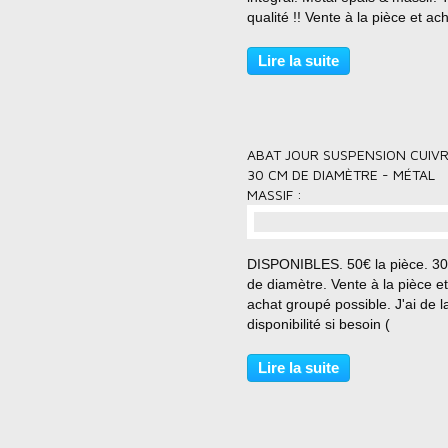
qualité !! Vente à la pièce et ac
groupé possible. J'ai de la
disponibilité si besoin (séries,
Lire la suite
aménagement d'un plateau com
loft, commerce,...
ABAT JOUR SUSPENSION CUIVR
30 CM DE DIAMÈTRE - MÉTAL
MASSIF :
DISPONIBLES. 50€ la pièce. 3
de diamètre. Vente à la pièce et
achat groupé possible. J'ai de l
disponibilité si besoin (
aménagement d'un plateau com
loft, commerce, vitrine, boutique
Lire la suite
restaurant ...). Vous pouvez me
contacter directement....