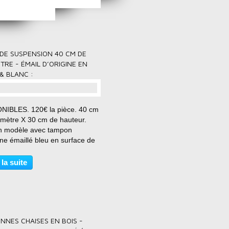
CAISSE / BAC EN MÉTAL - ACIER BROSSÉ - VRAI ANCIEN :
SUSPENSION ÉMAIL NOIR ou VERT en 31 ou 36 CM DE DIAMÈTRE :
SUSPENSION en ACIER BROSSÉ LAMPE ABAT JOUR DESIGN équipé douille E27 :
DE SUSPENSION 40 CM DE
TRE - ÉMAIL D’ORIGINE EN
& BLANC :
NIBLES. 120€ la pièce. 40 cm
amètre X 30 cm de hauteur.
n modèle avec tampon
ine émaillé bleu en surface de
pe. Émail d'origine en vert
eur et blanc intérieur. Très
 la suite
s !! Grand modèle. Abat jour
, atelier ......
NNES CHAISES EN BOIS -