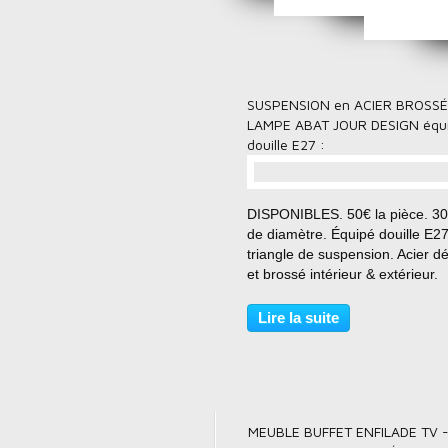
SUSPENSION en ACIER BROSSÉ
LAMPE ABAT JOUR DESIGN équ
douille E27 :
DISPONIBLES. 50€ la pièce. 3
de diamètre. Équipé douille E2
triangle de suspension. Acier d
et brossé intérieur & extérieur.
Chaque lampe sera livrée avec
montage pour douille E27 (douil
Lire la suite
neuve en porcelaine pour ampo
vis standard,...
MEUBLE BUFFET ENFILADE TV 