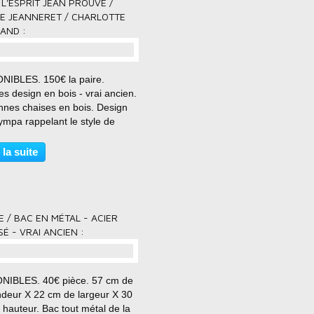
L'ESPRIT JEAN PROUVÉ /
RE JEANNERET / CHARLOTTE
AND :
NIBLES. 150€ la paire.
s design en bois - vrai ancien.
nnes chaises en bois. Design
ympa rappelant le style de
Prouvé, Pierre Jeanneret ou
tte Perriand. Vrai ancien.
 la suite
sions assise = 32 cm de
r x 34 cm de profondeur....
E / BAC EN MÉTAL - ACIER
É - VRAI ANCIEN :
NIBLES. 40€ pièce. 57 cm de
ndeur X 22 cm de largeur X 30
hauteur. Bac tout métal de la