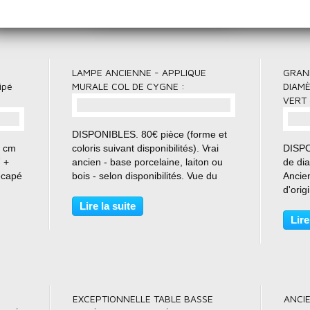
GRANDE SUSPENSION 40 CM DE DIAMÈTRE - ÉMAIL D’ORIGINE EN VERT & BLANC :
LAMPE ANCIENNE - APPLIQUE MURALE COL DE CYGNE :
LAMPE ANCIENNE - APPLIQUE
GRAN
ipé
MURALE COL DE CYGNE :
DIAMÈ
VERT 
DISPONIBLES. 80€ pièce (forme et
0 cm
coloris suivant disponibilités). Vrai
DISPO
7 +
ancien - base porcelaine, laiton ou
de di
écapé
bois - selon disponibilités. Vue du
Ancie
dessous. Intérieur blanc émaillé
d'orig
 son
d'origine. APPLIQUES MURALES
la lam
Lire la suite
le
ANCIENNES - COL DE CYGNE : Vrai
extéri
Lire
ule à
ancien !!! Elles...
propre
d'usine
-
EXCEPTIONNELLE TABLE BASSE
ANCIE