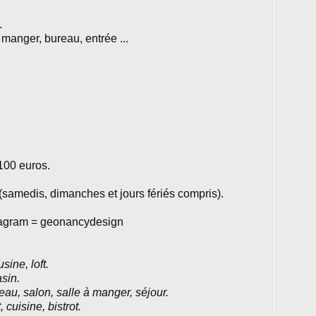
.
 manger, bureau, entrée ...
100 euros.
amedis, dimanches et jours fériés compris).
tagram = geonancydesign
sine, loft.
asin.
ureau, salon, salle à manger, séjour.
 cuisine, bistrot.