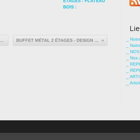
ÉTAGES - PLATEAU
BOIS :
Li
_ Not
BLE - MANGE DEBOUT - PLAN de TRAVAIL :
BUFFET MÉTAL 2 ÉTAGES - DESIGN INDUSTRIEL :
_ Notr
_ NOS
_ Nos 
_ REP
_ REP
_ ART
_ Artic