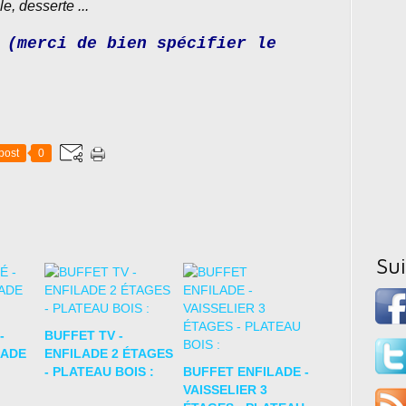
, desserte ...
(merci de bien spécifier le
post
0
Su
-
BUFFET TV -
LADE
ENFILADE 2 ÉTAGES
- PLATEAU BOIS :
BUFFET ENFILADE -
VAISSELIER 3