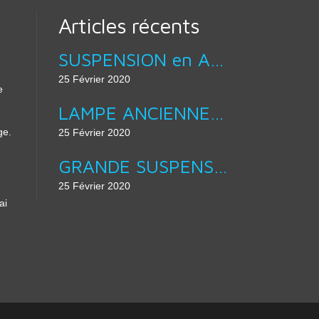
Articles récents
SUSPENSION en ACIER BROSSÉ LAMPE ABAT JOUR DESIGN équipé douille E27 :
25 Février 2020
e
LAMPE ANCIENNE - APPLIQUE MURALE COL DE CYGNE :
ge.
25 Février 2020
GRANDE SUSPENSION 40 CM DE DIAMÈTRE - ÉMAIL D’ORIGINE EN VERT & BLANC :
25 Février 2020
ai