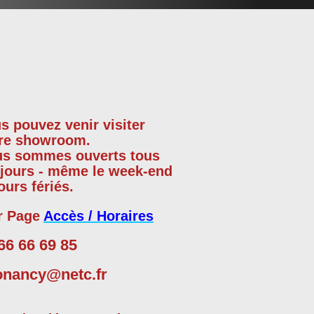
s pouvez venir visiter
re showroom.
us sommes
ouverts tous
 jours - même le week-end
jours fériés.
r Page
Accès / Horaires
66 66 69 85
onancy@netc.fr