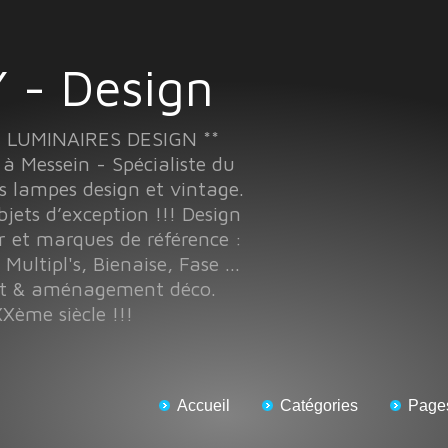
 - Design
T LUMINAIRES DESIGN **
Messein - Spécialiste du
s lampes design et vintage.
objets d’exception !!! Design
r et marques de référence :
 Multipl's, Bienaise, Fase ...
nt & aménagement déco.
Xème siècle !!!
Accueil
Catégories
Page