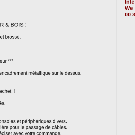
Int
We 
00 3
ER
&
BOIS
:
t brossé.
eur ***
 encadrement métallique sur le dessus.
chet !!
és.
onsoles et périphériques divers.
rrière pour le passage de câbles.
réciser avec votre commande.